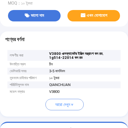
MOQ：১০ টুকরা
ভালো দাম
এখন যোগাযোগ
পণ্যের বর্ণনা
,
V3800 এক্সক্যাভেটর ইঞ্জিন যন্ত্রাংশ কন রড
লক্ষণীয় করা
1g514-22014 কন রড
উৎপত্তি স্থল
চীন
ডেলিভারি সময়
3-5 কার্যদিবস
ন্যূনতম চাহিদার পরিমাণ
১০ টুকরা
পরিচিতিমুলক নাম
QIANCHUAN
মডেল নম্বার
V3800
আরো দেখুন