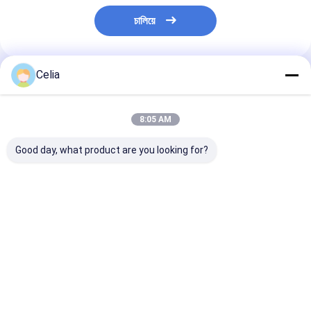
চালিয়ে
Celia
প্রস্তাবিত পণ্য
8:05 AM
Good day, what product are you looking for?
কুবোটা ভি৩৮০০ ভি৩৬০০
16060-21114 পিস্টন
কুবোটা ট্রাক্টর L35
ভি৩৩০০ ইঞ্জিন এক্সকাভেটরের
STD 78mm Kubota
L2050DT L23
জন্য ওয়াটার পাম্প
V1505 D1105 ইঞ্জিনের
L2500DT এর জন্
১সি০১০-৭৩০৩২
জন্য খুচরা যন্ত্রাংশ
হাইড্রোলিক পাম্প 
76102
ভালো দাম
ভালো দাম
ভালো দাম