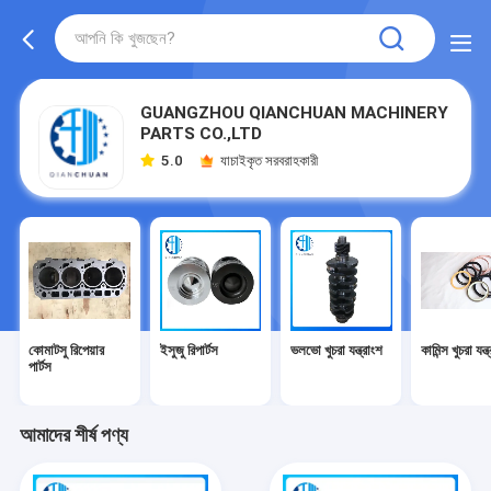
GUANGZHOU QIANCHUAN MACHINERY
PARTS CO.,LTD
5.0
যাচাইকৃত সরবরাহকারী
কোমাটসু রিপেয়ার
ইসুজু রিপার্টস
ভলভো খুচরা যন্ত্রাংশ
কামিন্স খুচরা যন্ত
পার্টস
আমাদের শীর্ষ পণ্য