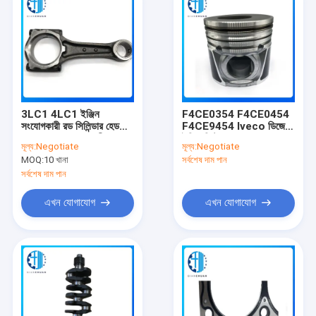
3LC1 4LC1 ইঞ্জিন
F4CE0354 F4CE0454
সংযোগকারী রড সিলিন্ডার হেড
F4CE9454 Iveco ডিজেল
ক্র্যাঙ্কশ্যাফ্ট সংযোগকারী রড
ইঞ্জিন পিস্টন 118094740
মূল্য:
Negotiate
মূল্য:
Negotiate
MOQ:
10 খানা
সর্বশেষ দাম পান
সর্বশেষ দাম পান
এখন যোগাযোগ
এখন যোগাযোগ