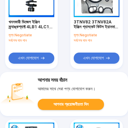
খননকারী ডিজেল ইঞ্জিন
3TNV82 3TNV82A
ক্র্যাঙ্কশ্যাফ্ট 4LB1 4LC1
ইঞ্জিন গ্যাসকেট কিটস ইয়ানমার
4LD1 ISUZU ডিজেলে ফিট
VIO35 মিনি এক্সকাভেটর
মূল্য:
Negotiate
মূল্য:
Negotiate
আফটারমার্কেট যন্ত্রাংশের জন্য
সর্বশেষ দাম পান
সর্বশেষ দাম পান
এখন যোগাযোগ
এখন যোগাযোগ
আপনার সময় বাঁচান
আমাদের সাথে সেরা পণ্য যোগাযোগ করুন।
আপনার প্রয়োজনীয়তা দিন