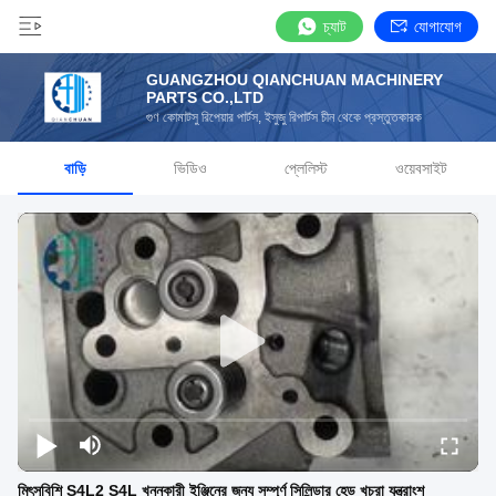
চ্যাট
যোগাযোগ
GUANGZHOU QIANCHUAN MACHINERY
PARTS CO.,LTD
গুণ কোমাটসু রিপেয়ার পার্টস, ইসুজু রিপার্টস চীন থেকে প্রস্তুতকারক
বাড়ি
ভিডিও
প্লেলিস্ট
ওয়েবসাইট
মিৎসুবিশি S4L2 S4L খননকারী ইঞ্জিনের জন্য সম্পূর্ণ সিলিন্ডার হেড খুচরা যন্ত্রাংশ