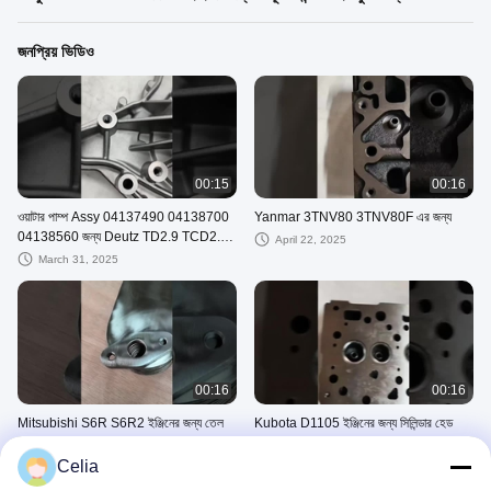
জনপ্রিয় ভিডিও
00:15
00:16
ওয়াটার পাম্প Assy 04137490 04138700
Yanmar 3TNV80 3TNV80F এর জন্য
04138560 জন্য Deutz TD2.9 TCD2.9
April 22, 2025
ইঞ্জিন খুচরা যন্ত্রাংশ
March 31, 2025
00:16
00:16
Mitsubishi S6R S6R2 ইঞ্জিনের জন্য তেল
Kubota D1105 ইঞ্জিনের জন্য সিলিন্ডার হেড
কুলার কোর 3753900101
April 14, 2025
Celia
March 24, 2025