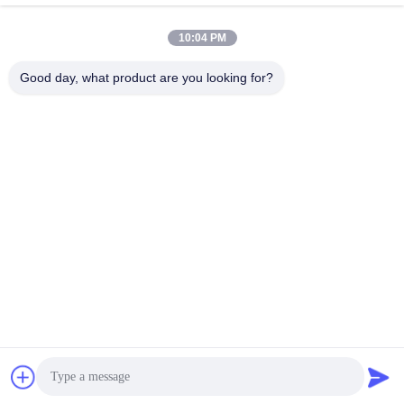
সাম্প্রতিক ভিডিও
10:04 PM
Good day, what product are you looking for?
00:12
00:12
মিৎসুবিশি S4L2 S4L খননকারী ইঞ্জিনের জন্য
ক্যামশ্যাফ্ট 04282837 ভলভো EC140B
সম্পূর্ণ সিলিন্ডার হেড খুচরা যন্ত্রাংশ
D4D BF4M2012 D4E D5E এর জন্য খুচরা
যন্ত্রাংশ
October 27, 2025
October 27, 2025
00:15
00:15
এক্সক্যাভারের জন্য সিলিন্ডার লিনার 322-1126
400921-00021B Doosan D2848 এর
E385C E390D হুইল লোডার ইঞ্জিন C18 খুচরা
জন্য জল পাম্প
যন্ত্রাংশ
October 27, 2025
October 16, 2025