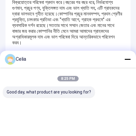
বিক্রয়োত্তর পরিষেবা প্রদান করে।বছরের পর বছর ধরে, নির্ভরযোগ্য
গুণমান, প্রচুর পণ্য, যুক্তিসঙ্গত দাম এবং ভাল খ্যাতি সহ, এটি গ্রাহকদের
দ্বারা ভালভাবে গৃহীত হয়েছে।কোম্পানির প্রচুর মানবসম্পদ, প্রথম শ্রেণীর
প্রযুক্তি, চমৎকার প্রতিভা এবং "খ্যাতি আগে, গ্রাহক প্রথমে" এর
ব্যবসায়িক দর্শন রয়েছে।সততার সাথে সম্মান জেতার এবং মানের সাথে
বাজার জয় করার কোম্পানির নীতি মেনে আমরা আমাদের গ্রাহকদের
অগ্রাধিকারমূলক দাম এবং ভাল পরিষেবা দিয়ে আন্তরিকভাবে পরিবেশন
করব।
Celia
Recommended Products
8:25 PM
Good day, what product are you looking for?
৬২০৯-১১-৫২৩১
4668211 হিটাচি
৪৪৭৯৬৪৬ মাফলার সাইল
৬২০৯-১১-৫২৪১ Komatsu
ZX75USK-3 ZX85US-
হিটাচি এক্সকাভেটর
ইঞ্জিনের জন্য মিফলার
3 75D 85D খননকারীর জন্য
ZX160 ZX180L