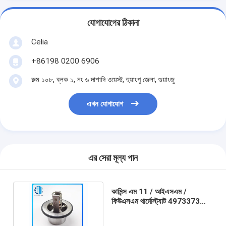
যোগাযোগের ঠিকানা
Celia
+86198 0200 6906
রুম ১০৮, ব্লক ১, নং ৬ দাশাদি ওয়েস্ট, হুয়াংপু জেলা, গুয়াংজু
এখন যোগাযোগ
এর সেরা মূল্য পান
কামিন্স এম 11 / আইএসএম /
কিউএসএম থার্মোস্ট্যাট 4973373
কামিন্স থার্মোস্ট্যাট 4973373