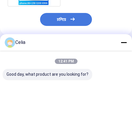
চালিয়ে
Celia
প্রস্তাবিত পণ্য
12:41 PM
Good day, what product are you looking for?
3911205 3958412
কামিন্স ISF2.8 ISF3.8
কামিন্স ISF3.8 Q
C3958412 Fan
ডিজেল ইঞ্জিন যন্ত্রাংশের জন্য
Komatsu PC20
Support For
ওয়াটার পাম্প 5288908
ইঞ্জিন খুচরা যন্ত্রাংশে
Cummins Engine 4B
রেল ফুয়েল ইনজেকশন 
4BT 6B 6BT 6BTA ISB
5264248 /
ভালো দাম
ভালো দাম
ভালো দাম
QSB5.9 QSB6.7
0445020150