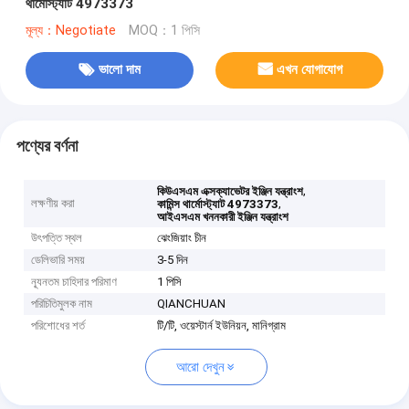
থার্মোস্ট্যাট 4973373
মূল্য：Negotiate
MOQ：1 পিসি
ভালো দাম
এখন যোগাযোগ
পণ্যের বর্ণনা
,
কিউএসএম এক্সক্যাভেটর ইঞ্জিন যন্ত্রাংশ
লক্ষণীয় করা
,
কামিন্স থার্মোস্ট্যাট 4973373
আইএসএম খননকারী ইঞ্জিন যন্ত্রাংশ
উৎপত্তি স্থল
ঝেংজিয়াং চীন
ডেলিভারি সময়
3-5 দিন
ন্যূনতম চাহিদার পরিমাণ
1 পিসি
পরিচিতিমুলক নাম
QIANCHUAN
পরিশোধের শর্ত
টি/টি, ওয়েস্টার্ন ইউনিয়ন, মানিগ্রাম
আরো দেখুন